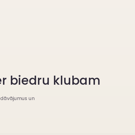
er biedru klubam
iedāvājumus un