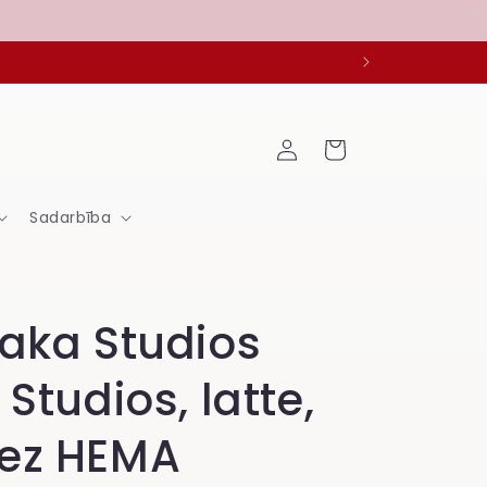
Ieiet
Grozs
Sadarbība
laka Studios
 Studios, latte,
ez HEMA