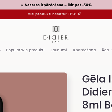
☀️ Vasaras izpārdošana – līdz pat -50%
Visi produkti nesatur TPO! 🍃
Populārākie produkti
Jaunumi
Izpārdošana
Āda
Gēla 
Didier
8ml B