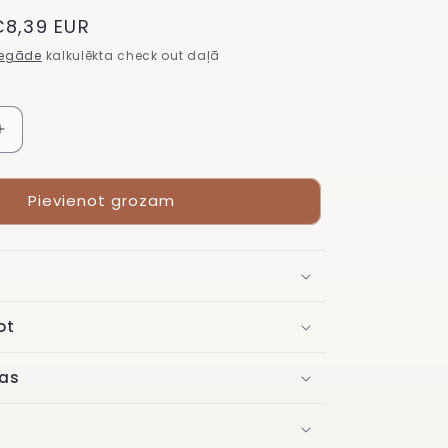
tlaižu
€8,39 EUR
cena
iegāde
kalkulēkta check out daļā
Palielināt
daudzumu
Gēla
Pievienot grozam
laka
Studios
Didier
Studios,
latte,
8ml
ot
Bez
HEMA
as