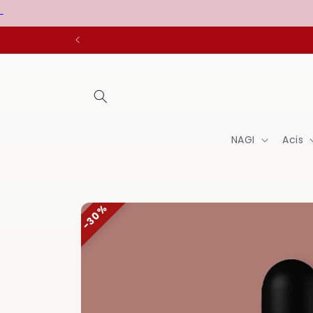
Pāriet
uz
saturu
NAGI
Acis
Pāriet uz
30%
produkta
informāciju