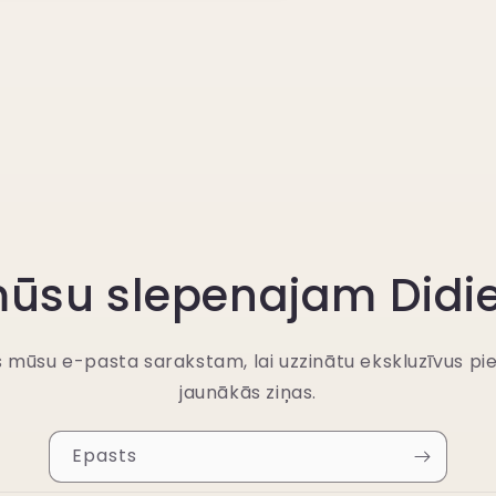
ā
ā
 mūsu slepenajam Didi
es mūsu e-pasta sarakstam, lai uzzinātu ekskluzīvus p
jaunākās ziņas.
Epasts