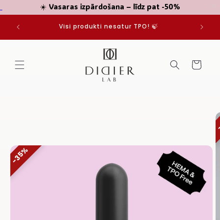
☀️ Vasaras izpārdošana – līdz pat -50%
Pāriet
JUMIEM
uz
Visi produkti nesatur TPO! 🍃
saturu
Grozs
Pāriet uz
produkta
informāciju
35%