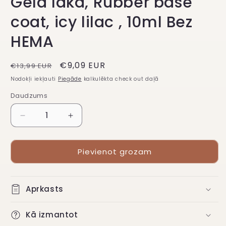
Gēla laka, Rubber base
coat, icy lilac , 10ml Bez
HEMA
Regulārā
Atlaižu
€9,09 EUR
€13,99 EUR
cena
cena
Nodokļi iekļauti
Piegāde
kalkulēkta check out daļā
Daudzums
Samazināt
Palielināt
daudzumu
daudzumu
Gēla
Gēla
Pievienot grozam
laka,
laka,
Rubber
Rubber
base
base
coat,
coat,
Aprkasts
icy
icy
lilac
lilac
Kā izmantot
,
,
10ml
10ml