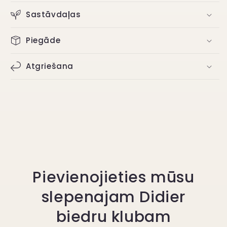
Bez
Bez
Sastāvdaļas
HEMA
HEMA
Piegāde
Atgriešana
Pievienojieties mūsu
slepenajam Didier
biedru klubam