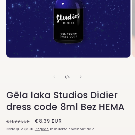
Atvērt
A
multividi
m
1
2
modālā
m
No
1
/
4
režīmā
r
Gēla laka Studios Didier
dress code 8ml Bez HEMA
Regulārā
Atlaižu
€8,39 EUR
€11,99 EUR
cena
cena
Nodokļi iekļauti
Piegāde
kalkulēkta check out daļā