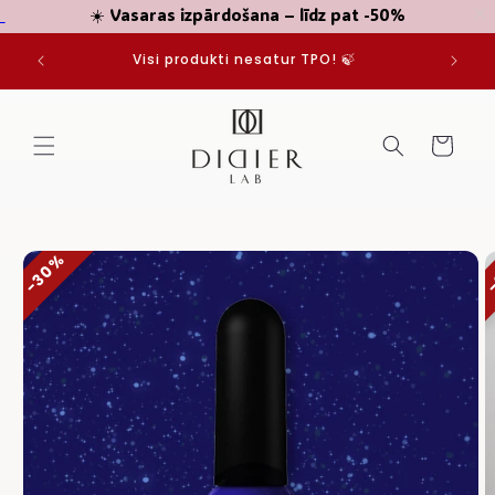
☀️ Vasaras izpārdošana – līdz pat -50%
Pāriet
JUMIEM
uz
Visi produkti nesatur TPO! 🍃
saturu
Grozs
Pāriet uz
30%
produkta
informāciju