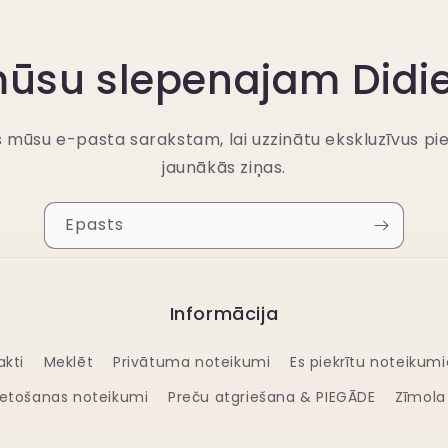
 mūsu slepenajam Didi
es mūsu e-pasta sarakstam, lai uzzinātu ekskluzīvus p
jaunākās ziņas.
Epasts
Informācija
akti
Meklēt
Privātuma noteikumi
Es piekrītu noteikum
lietošanas noteikumi
Preču atgriešana & PIEGĀDE
Zīmola 