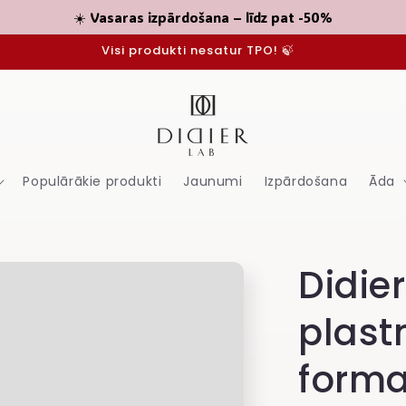
☀️ Vasaras izpārdošana – līdz pat -50%
Visi produkti nesatur TPO! 🍃
Populārākie produkti
Jaunumi
Izpārdošana
Āda
Didie
plas
form