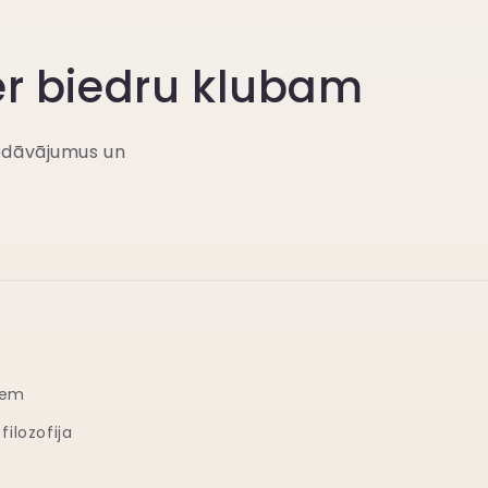
er biedru klubam
iedāvājumus un
iem
filozofija