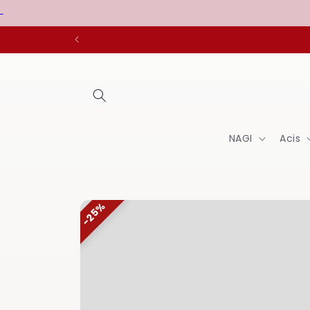
Pāriet
uz
saturu
NAGI
Acis
Pāriet uz
25%
produkta
informāciju