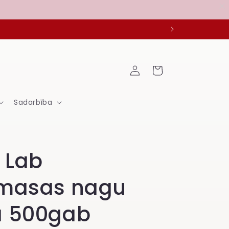
Ieiet
Grozs
Sadarbība
r Lab
tmasas nagu
a 500gab