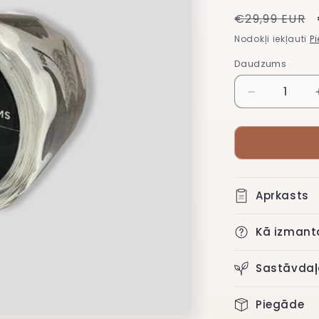
Regulārā
€29,99 EUR
cena
Nodokļi iekļauti
P
Daudzums
Samazināt
daudzumu
Didier
Lab
plastmasas
nagu
forma
Aprkasts
500gab
Kā izmant
Sastāvdaļ
Piegāde