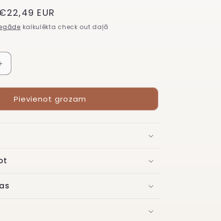
Atlaižu
€22,49 EUR
cena
iegāde
kalkulēkta check out daļā
Palielināt
daudzumu
Didier
Pievienot grozam
Lab
plastmasas
nagu
forma
500gab
ot
as