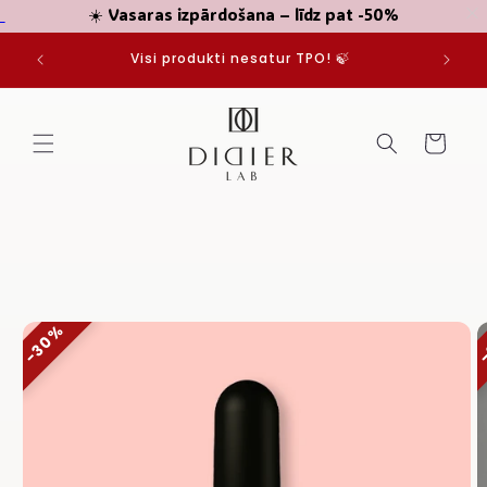
☀️ Vasaras izpārdošana – līdz pat -50%
Pāriet
JUMIEM
uz
Visi produkti nesatur TPO! 🍃
saturu
Grozs
Pāriet uz
produkta
informāciju
30%