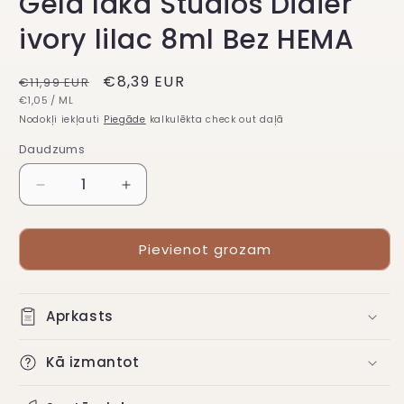
Gēla laka Studios Didier
ivory lilac 8ml Bez HEMA
Regulārā
Atlaižu
€8,39 EUR
€11,99 EUR
VIENĪBAS
PAR
cena
€1,05
/
ML
cena
CENA
Nodokļi iekļauti
Piegāde
kalkulēkta check out daļā
Daudzums
Samazināt
Palielināt
daudzumu
daudzumu
Gēla
Gēla
Pievienot grozam
laka
laka
Studios
Studios
Didier
Didier
ivory
ivory
Aprkasts
lilac
lilac
8ml
8ml
Kā izmantot
Bez
Bez
HEMA
HEMA