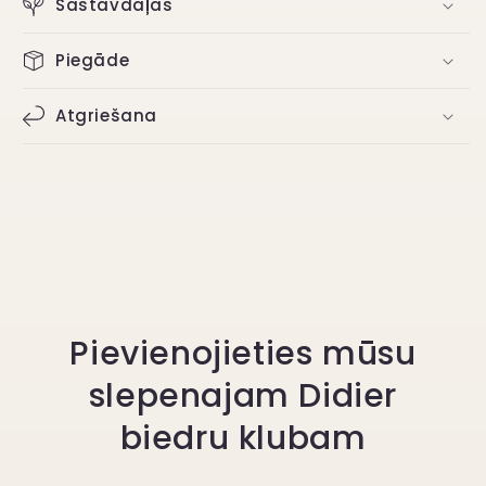
Sastāvdaļas
Piegāde
Atgriešana
Pievienojieties mūsu
slepenajam Didier
biedru klubam