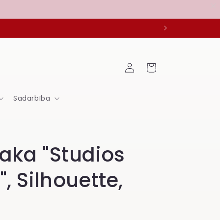
Ieiet
Grozs
Sadarbība
laka "Studios
", Silhouette,