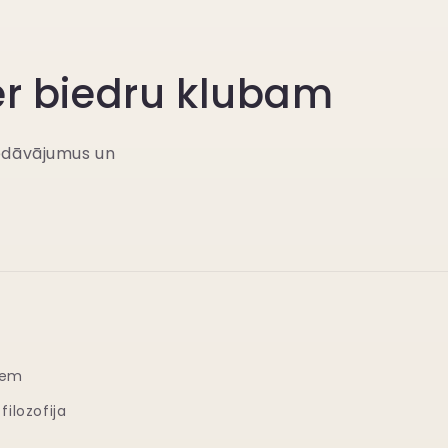
er biedru klubam
iedāvājumus un
iem
filozofija