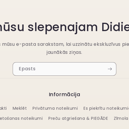
 mūsu slepenajam Didi
es mūsu e-pasta sarakstam, lai uzzinātu ekskluzīvus p
jaunākās ziņas.
Epasts
Informācija
akti
Meklēt
Privātuma noteikumi
Es piekrītu noteikum
lietošanas noteikumi
Preču atgriešana & PIEGĀDE
Zīmola 