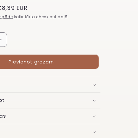
tlaižu
€8,39 EUR
cena
iegāde
kalkulēkta check out daļā
Palielināt
daudzumu
Gēla
Pievienot grozam
laka
os
&quot;Studios
,
Didier&quot;,
Silhouette,
8ml
ot
as