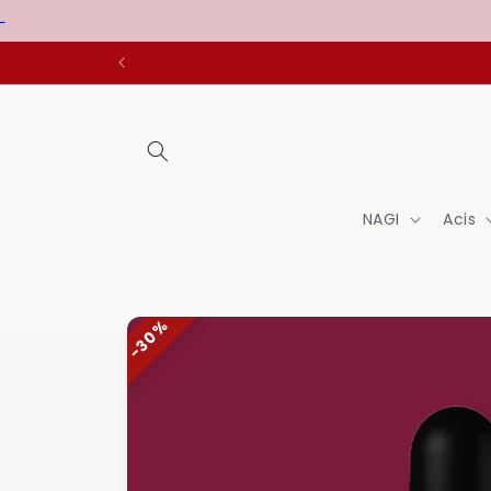
Pāriet
uz
saturu
NAGI
Acis
Pāriet uz
30%
produkta
informāciju