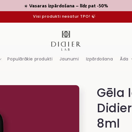
☀️ Vasaras izpārdošana – līdz pat -50%
Visi produkti nesatur TPO! 🍃
Populārākie produkti
Jaunumi
Izpārdošana
Āda
Gēla 
Didier
8ml